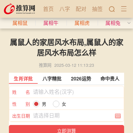
首页
八字
配对
抽签
属相鼠
属相牛
属相虎
属相兔
属鼠人的家居风水布局,属鼠人的家
居风水布局怎么样
推算网
2025-03-12 11:13:23
生肖详批
八字精批
2026运势
命中贵人
姓 名
性 别
男
女
出生日期