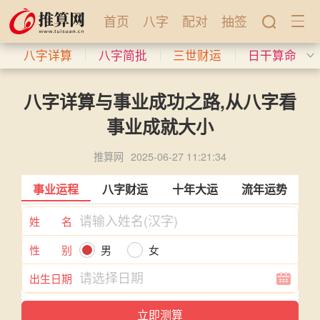
首页
八字
配对
抽签
八字详算
八字简批
三世财运
日干算命
八字详算与事业成功之路,从八字看
事业成就大小
推算网
2025-06-27 11:21:34
事业运程
八字财运
十年大运
流年运势
姓 名
性 别
男
女
出生日期