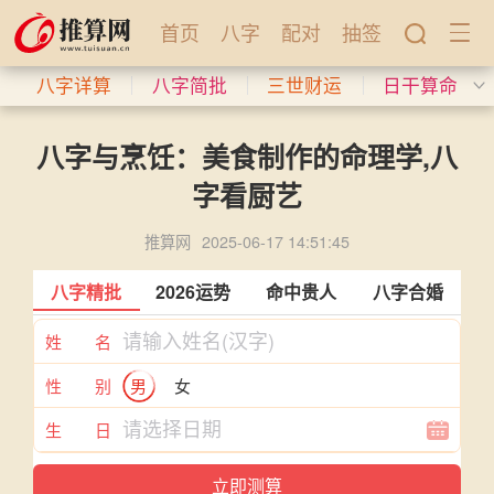
首页
八字
配对
抽签
八字详算
八字简批
三世财运
日干算命
八字与烹饪：美食制作的命理学,八
字看厨艺
推算网
2025-06-17 14:51:45
八字精批
2026运势
命中贵人
八字合婚
姓 名
性 别
男
女
生 日