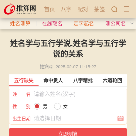
首页
八字
配对
抽签
姓名测算
在线取名
定字起名
测公司名
姓名学与五行学说,姓名学与五行学
说的关系
推算网
2025-02-07 11:15:27
五行缺失
命中贵人
八字精批
六道轮回
姓 名
性 别
男
女
出生日期